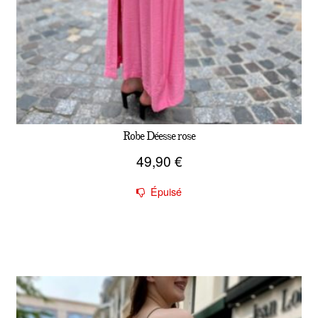
Robe Déesse rose
49,90
€
Épuisé