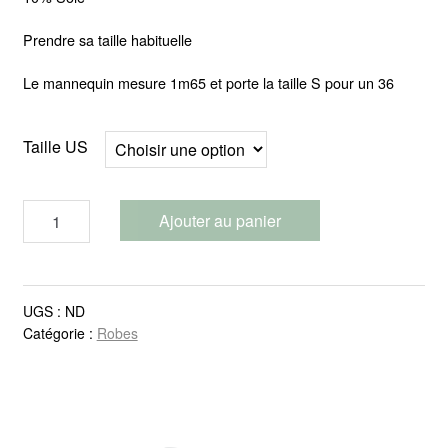
Prendre sa taille habituelle
Le mannequin mesure 1m65 et porte la taille S pour un 36
Taille US
quantité
Ajouter au panier
de
Robe
longue
UGS :
ND
Catégorie :
Robes
Jeanne