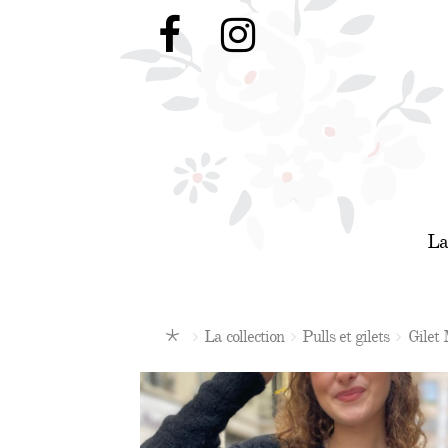
Aller
Aller
à
au
la
contenu
navigation
La
La collection
Pulls et gilets
Gilet 
Ac
cu
eil