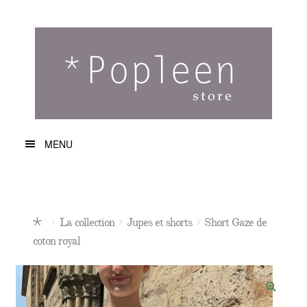
Aller
Aller
à
au
la
contenu
navigation
MENU
La collection
A propos de nous
La collection
Jupes et shorts
Short Gaze de
Nous contacter
Ac
coton royal
cu
Mon Compte
eil