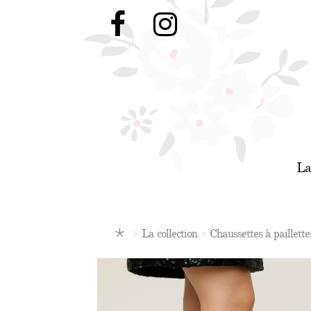
Aller
Aller
à
au
la
contenu
navigation
La
La collection
Chaussettes à paillette
Ac
cu
eil