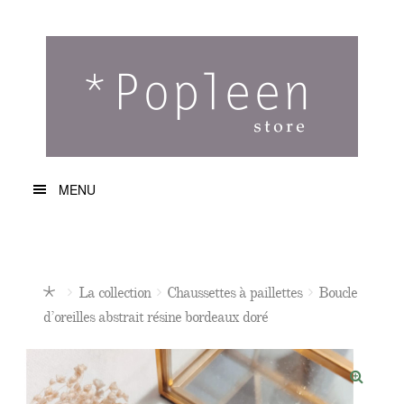
Aller
Aller
à
au
la
contenu
navigation
MENU
La collection
A propos de nous
La collection
Chaussettes à paillettes
Boucle
Nous contacter
Ac
d’oreilles abstrait résine bordeaux doré
cu
Mon Compte
eil